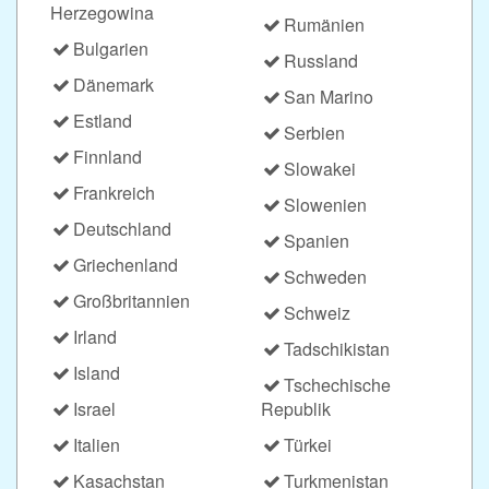
Herzegowina
Rumänien
Bulgarien
Russland
Dänemark
San Marino
Estland
Serbien
Finnland
Slowakei
Frankreich
Slowenien
Deutschland
Spanien
Griechenland
Schweden
Großbritannien
Schweiz
Irland
Tadschikistan
Island
Tschechische
Israel
Republik
Italien
Türkei
Kasachstan
Turkmenistan